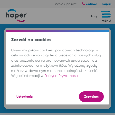
Zadzwoń
Napisz
Chcesz kupić bilet:
Trasy
MENU
Znajdź przejazd i kup bilet
Zezwól na cookies
Z
Używamy plików cookies i podobnych technologii w
celu świadczenia i ciągłego ulepszania naszych usług
oraz prezentowania promowanych usług zgodnie z
DO
zainteresowaniami użytkowników. Wyrażoną zgodę
możesz w dowolnym momencie cofnąć lub zmienić.
Więcej informacji w
Polityce Prywatności
.
cz. 6 sie.
-- : --
Ustawienia
Zezwalam
Znajdź przejazd