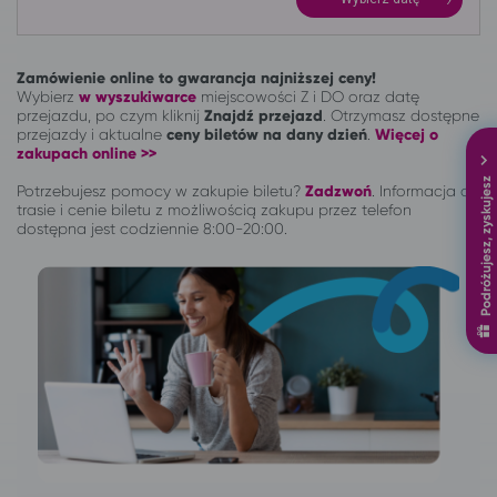
Zamówienie online to gwarancja najniższej ceny!
Wybierz
w wyszukiwarce
miejscowości Z i DO oraz datę
przejazdu, po czym kliknij
Znajdź przejazd
. Otrzymasz dostępne
przejazdy i aktualne
ceny biletów na dany dzień
.
Więcej o
zakupach online >>
Podróżujesz, zyskujesz
Potrzebujesz pomocy w zakupie biletu?
Zadzwoń
.
Informacja o
trasie i cenie biletu z możliwością zakupu przez telefon
dostępna jest codziennie 8:00-20:00.