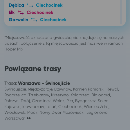
Dębica
Ciechocinek
Ełk
Ciechocinek
Garwolin
Ciechocinek
Gdańsk
Ciechocinek
Gdynia
Ciechocinek
Giżycko
Ciechocinek
Gliwice
Ciechocinek
Głogów
Ciechocinek
Gniezno
Ciechocinek
Powiązane trasy
Gorzów Wielkopolski
Ciechocinek
Grudziądz
Ciechocinek
Trasa:
Warszawa - Świnoujście
Iława
Ciechocinek
Świnoujście, Międzyzdroje, Dziwnów, Kamień Pomorski, Rewal,
Inowrocław
Ciechocinek
Pogorzelica, Trzebiatów, Mrzeżyno, Kołobrzeg, Białogard,
Jarosław
Ciechocinek
Połczyn-Zdrój, Czaplinek, Wałcz, Piła, Bydgoszcz, Solec
Jastrzębia Góra
Ciechocinek
Kujawski, Inowrocław, Toruń, Ciechocinek, Wieniec Zdrój,
Włocławek, Płock, Nowy Dwór Mazowiecki, Legionowo,
Jaworzno
Ciechocinek
Warszawa*
>>
Jelenia Góra
Ciechocinek
Kalisz
Ciechocinek