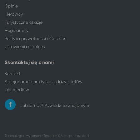
Opinie
Orzysz
Ciechocinek
Kierowcy
Ostróda
Ciechocinek
Turystyczne okazje
Ostrołęka
Ciechocinek
Regulaminy
Ostrów Mazowiecka
Ciechocinek
Ostrów Wielkopolski
Ciechocinek
Polityka prywatności i Cookies
Ostrowiec Świętokrzyski
Ciechocinek
Ustawienia Cookies
Oświęcim
Ciechocinek
Otwock
Ciechocinek
Skontaktuj się z nami
Pabianice
Ciechocinek
Kontakt
Piaseczno
Ciechocinek
Stacjonarne punkty sprzedaży biletów
Piekary Śląskie
Ciechocinek
Dla mediów
Piła
Ciechocinek
Piotrków Trybunalski
Ciechocinek
Lubisz nas? Powiedz to znajomym
Pisz
Ciechocinek
Płock
Ciechocinek
Poznań
Ciechocinek
Pruszcz Gdański
Ciechocinek
Technologia i wykonanie
Teroplan S.A. (e-podróżnik.pl)