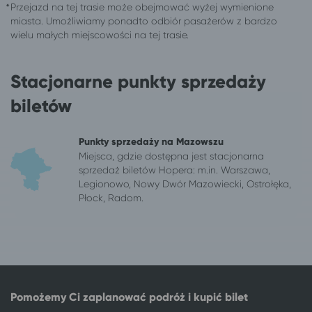
Przejazd na tej trasie może obejmować wyżej wymienione
Katowice
Ciechocinek
miasta. Umożliwiamy ponadto odbiór pasażerów z bardzo
Kazimierz Dolny
Ciechocinek
wielu małych miejscowości na tej trasie.
Kępno
Ciechocinek
Kielce
Ciechocinek
Stacjonarne punkty sprzedaży
Kłodzko
Ciechocinek
Kluczbork
Ciechocinek
biletów
Kołobrzeg
Ciechocinek
Konin
Ciechocinek
Punkty sprzedaży na Mazowszu
Konstantynów Łódzki
Ciechocinek
Miejsca, gdzie dostępna jest stacjonarna
Koszalin
Ciechocinek
sprzedaż biletów Hopera: m.in. Warszawa,
Legionowo, Nowy Dwór Mazowiecki, Ostrołęka,
Kraków
Ciechocinek
Płock, Radom.
Krasnystaw
Ciechocinek
Krotoszyn
Ciechocinek
Kutno
Ciechocinek
Łęczyca
Ciechocinek
Legionowo
Ciechocinek
Legnica
Ciechocinek
Pomożemy Ci zaplanować podróż i kupić bilet
Leszno
Ciechocinek