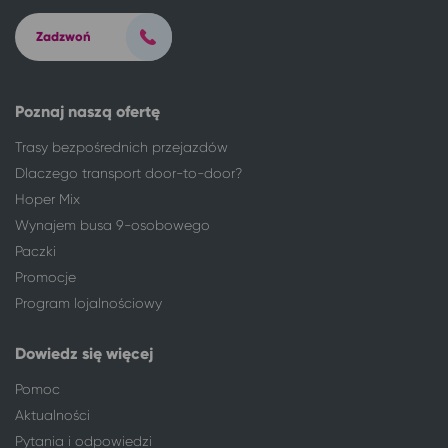
Łódź
Ciechocinek
Zadzwoń
Łomża
Ciechocinek
Łowicz
Ciechocinek
Lubin
Ciechocinek
Poznaj naszą ofertę
Lublin
Ciechocinek
Mikołów
Ciechocinek
Trasy bezpośrednich przejazdów
Milicz
Ciechocinek
Dlaczego transport door-to-door?
Mrągowo
Ciechocinek
Hoper Mix
Mysłowice
Ciechocinek
Wynajem busa 9-osobowego
Nałęczów
Ciechocinek
Paczki
Niemodlin
Ciechocinek
Promocje
Nisko
Ciechocinek
Program lojalnościowy
Nowa Ruda
Ciechocinek
Nowy Tomyśl
Ciechocinek
Dowiedz się więcej
Nysa
Ciechocinek
Pomoc
Oleśnica
Ciechocinek
Aktualności
Olsztyn
Ciechocinek
Pytania i odpowiedzi
Opole
Ciechocinek