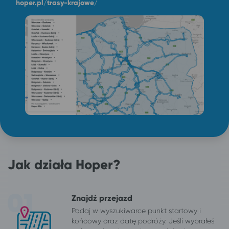
hoper.pl/trasy-krajowe/
Jak działa Hoper?
Znajdź przejazd
Podaj w wyszukiwarce punkt startowy i
końcowy oraz datę podróży. Jeśli wybrałeś