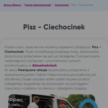
/
/
/
Strona Główna
Powiat aleksandrowski
Ciechocinek
Pisz - Ciechocinek
Pisz - Ciechocinek
Przykro nam, obecnie nie możemy zapewnić przejazdu:
Pisz -
Ciechocinek
. Przez modyfikację przebiegu trasy, realizowane
dotychczas połączenie nie jest już dostępne. O przywróceniu
niedostępnych połączeń i uruchamianiu nowych
poinformujemy w
Aktualnościach
.
W sekcji
Powiązane relacje
skojarzyliśmy połączenia z
wyszukiwaną przez Ciebie miejscowością początkową lub
docelową. Dzięki ustudze adres-adres Hopera podróż
odbędziesz wygodniej niż autobusem czy pociągiem:
zapomnij o czekaniu na dworcu i dźwiganiu bagaży.