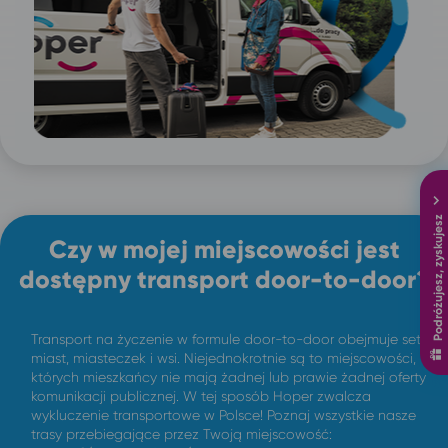
Podróżujesz, zyskujesz
Czy w mojej miejscowości jest
dostępny transport door-to-door?
Transport na życzenie w formule door-to-door obejmuje setki
miast, miasteczek i wsi. Niejednokrotnie są to miejscowości,
których mieszkańcy nie mają żadnej lub prawie żadnej oferty
komunikacji publicznej. W tej sposób Hoper zwalcza
wykluczenie transportowe w Polsce! Poznaj wszystkie nasze
trasy przebiegające przez Twoją miejscowość: