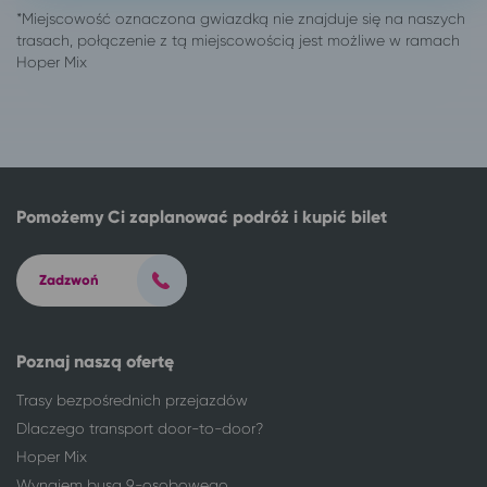
Garwolin
Ciechocinek
Gdańsk
Ciechocinek
Gdynia
Ciechocinek
Giżycko
Ciechocinek
Gliwice
Ciechocinek
Głogów
Ciechocinek
Gniezno
Ciechocinek
Gorzów Wielkopolski
Ciechocinek
Pomożemy Ci zaplanować podróż i kupić bilet
Grudziądz
Ciechocinek
Iława
Ciechocinek
Zadzwoń
Inowrocław
Ciechocinek
Jarosław
Ciechocinek
Jastrzębia Góra
Ciechocinek
Poznaj naszą ofertę
Jaworzno
Ciechocinek
Jelenia Góra
Ciechocinek
Trasy bezpośrednich przejazdów
Kalisz
Ciechocinek
Dlaczego transport door-to-door?
Katowice
Ciechocinek
Hoper Mix
Kazimierz Dolny
Ciechocinek
Wynajem busa 9-osobowego