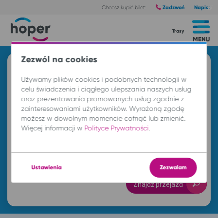
Zadzwoń
Napisz
Chcesz kupić bilet:
Trasy
MENU
Zezwól na cookies
Znajdź przejazd i kup bilet
Używamy plików cookies i podobnych technologii w
Z
celu świadczenia i ciągłego ulepszania naszych usług
oraz prezentowania promowanych usług zgodnie z
zainteresowaniami użytkowników. Wyrażoną zgodę
możesz w dowolnym momencie cofnąć lub zmienić.
DO
Więcej informacji w
Polityce Prywatności
.
cz. 6 sie.
-- : --
Ustawienia
Zezwalam
Znajdź przejazd