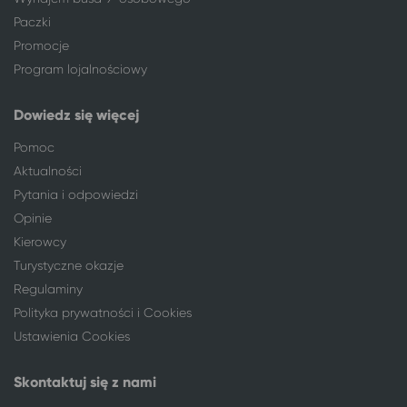
Kępno
Ciechocinek
Paczki
Kielce
Ciechocinek
Promocje
Kłodzko
Ciechocinek
Program lojalnościowy
Kluczbork
Ciechocinek
Kołobrzeg
Ciechocinek
Dowiedz się więcej
Konin
Ciechocinek
Pomoc
Konstantynów Łódzki
Ciechocinek
Aktualności
Koszalin
Ciechocinek
Pytania i odpowiedzi
Kraków
Ciechocinek
Opinie
Krasnystaw
Ciechocinek
Kierowcy
Krotoszyn
Ciechocinek
Kutno
Ciechocinek
Turystyczne okazje
Łęczyca
Ciechocinek
Regulaminy
Legionowo
Ciechocinek
Polityka prywatności i Cookies
Legnica
Ciechocinek
Ustawienia Cookies
Leszno
Ciechocinek
Łódź
Ciechocinek
Skontaktuj się z nami
Łomża
Ciechocinek