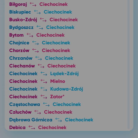
Biłgoraj
Ciechocinek
Biskupiec
Ciechocinek
Busko-Zdrój
Ciechocinek
Bydgoszcz
Ciechocinek
Bytom
Ciechocinek
Chojnice
Ciechocinek
Chorzów
Ciechocinek
Chrzanów
Ciechocinek
Ciechanów
Ciechocinek
Ciechocinek
Lądek-Zdrój
Ciechocinek
Mielno
Ciechocinek
Kudowa-Zdrój
Ciechocinek
Zator*
Częstochowa
Ciechocinek
Człuchów
Ciechocinek
Dąbrowa Górnicza
Ciechocinek
Dębica
Ciechocinek
Ełk
Ciechocinek