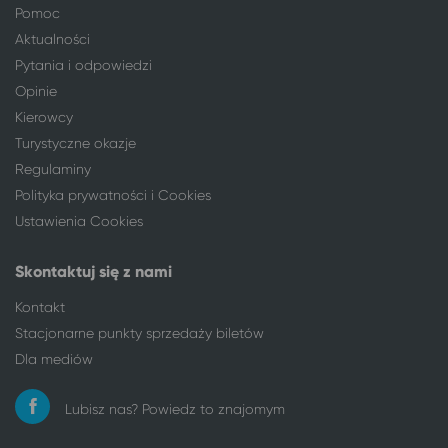
Pomoc
Orzysz
Ciechocinek
Aktualności
Ostróda
Ciechocinek
Pytania i odpowiedzi
Ostrołęka
Ciechocinek
Opinie
Ostrów Mazowiecka
Ciechocinek
Kierowcy
Ostrów Wielkopolski
Ciechocinek
Turystyczne okazje
Ostrowiec Świętokrzyski
Ciechocinek
Regulaminy
Oświęcim
Ciechocinek
Polityka prywatności i Cookies
Otwock
Ciechocinek
Ustawienia Cookies
Pabianice
Ciechocinek
Piaseczno
Ciechocinek
Skontaktuj się z nami
Piekary Śląskie
Ciechocinek
Piła
Ciechocinek
Kontakt
Piotrków Trybunalski
Ciechocinek
Stacjonarne punkty sprzedaży biletów
Pisz
Ciechocinek
Dla mediów
Płock
Ciechocinek
Poznań
Ciechocinek
Lubisz nas? Powiedz to znajomym
Pruszcz Gdański
Ciechocinek