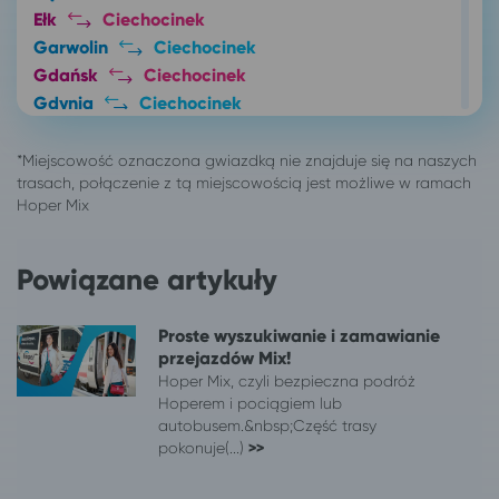
Ełk
Ciechocinek
Garwolin
Ciechocinek
Gdańsk
Ciechocinek
Gdynia
Ciechocinek
Giżycko
Ciechocinek
Gliwice
Ciechocinek
Głogów
Ciechocinek
Gniezno
Ciechocinek
Gorzów Wielkopolski
Ciechocinek
Grudziądz
Ciechocinek
Powiązane artykuły
Iława
Ciechocinek
Inowrocław
Ciechocinek
Proste wyszukiwanie i zamawianie
Jarosław
Ciechocinek
przejazdów Mix!
Jastrzębia Góra
Ciechocinek
Hoper Mix, czyli bezpieczna podróż
Hoperem i pociągiem lub
Jaworzno
Ciechocinek
autobusem.&nbsp;Część trasy
Jelenia Góra
Ciechocinek
pokonuje(...)
>>
Kalisz
Ciechocinek
Katowice
Ciechocinek