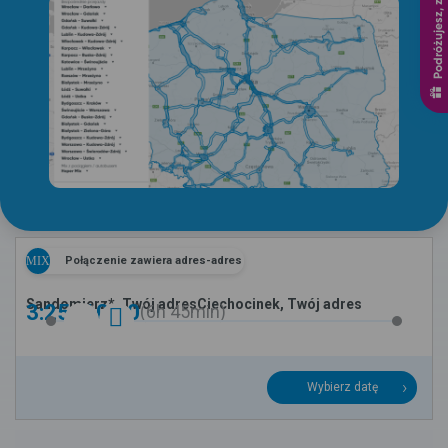
Podróżujesz, zyskujesz
MIX
Połączenie zawiera adres-adres
Sandomierz*, Twój adres
Ciechocinek, Twój adres
3:25 -
10:10
6h
45min
Wybierz datę