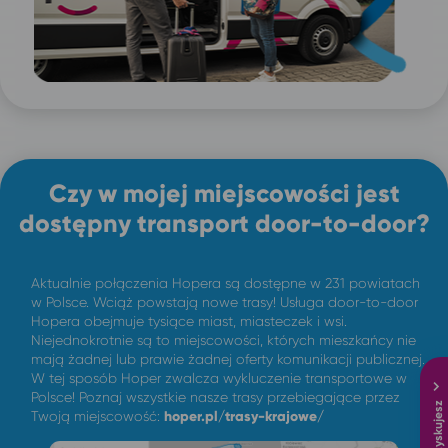
Czy w mojej miejscowości jest
dostępny transport door-to-door?
Aktualnie połączenia Hopera są dostępne w 231 powiatach
w Polsce. Wciąż powstają nowe trasy! Usługa door-to-door
Hopera obejmuje tysiące miast, miasteczek i wsi.
Niejednokrotnie są to miejscowości, których mieszkańcy nie
mają żadnej lub prawie żadnej oferty komunikacji publicznej.
W tej sposób Hoper zwalcza wykluczenie transportowe w
Polsce! Poznaj wszystkie nasze trasy przebiegające przez
Twoją miejscowość:
hoper.pl/trasy-krajowe/