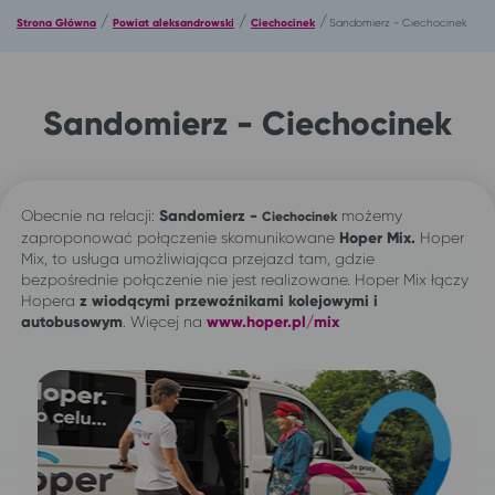
/
/
/
Strona Główna
Powiat aleksandrowski
Ciechocinek
Sandomierz - Ciechocinek
Sandomierz - Ciechocinek
Obecnie na relacji:
Sandomierz -
możemy
Ciechocinek
zaproponować połączenie skomunikowane
Hoper Mix.
Hoper
Mix, to usługa umożliwiająca przejazd tam, gdzie
bezpośrednie połączenie nie jest realizowane. Hoper Mix łączy
Hopera
z wiodącymi przewoźnikami kolejowymi i
autobusowym
. Więcej na
www.hoper.pl/mix