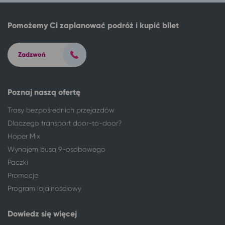
Łomża
Ciechocinek
Łowicz
Ciechocinek
Pomożemy Ci zaplanować podróż i kupić bilet
Lubin
Ciechocinek
Lublin
Ciechocinek
Zadzwoń
Mikołów
Ciechocinek
Milicz
Ciechocinek
Mrągowo
Ciechocinek
Poznaj naszą ofertę
Mysłowice
Ciechocinek
Trasy bezpośrednich przejazdów
Nałęczów
Ciechocinek
Dlaczego transport door-to-door?
Niemodlin
Ciechocinek
Nisko
Ciechocinek
Hoper Mix
Nowa Ruda
Ciechocinek
Wynajem busa 9-osobowego
Nowy Dwór Mazowiecki
Ciechocinek
Paczki
Nowy Tomyśl
Ciechocinek
Promocje
Nysa
Ciechocinek
Program lojalnościowy
Oleśnica
Ciechocinek
Olsztyn
Ciechocinek
Dowiedz się więcej
Opole
Ciechocinek