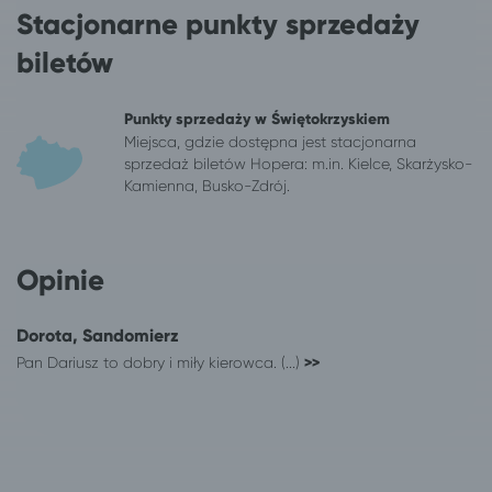
Stacjonarne punkty sprzedaży
Kazimierz Dolny
Ciechocinek
Kępno
Ciechocinek
biletów
Kielce
Ciechocinek
Kłodzko
Ciechocinek
Punkty sprzedaży w Świętokrzyskiem
Kluczbork
Ciechocinek
Miejsca, gdzie dostępna jest stacjonarna
Kołobrzeg
Ciechocinek
sprzedaż biletów Hopera: m.in. Kielce, Skarżysko-
Konin
Ciechocinek
Kamienna, Busko-Zdrój.
Konstantynów Łódzki
Ciechocinek
Koszalin
Ciechocinek
Kraków
Ciechocinek
Opinie
Krasnystaw
Ciechocinek
Krotoszyn
Ciechocinek
Dorota, Sandomierz
Kutno
Ciechocinek
Pan Dariusz to dobry i miły kierowca. (...)
>>
Łęczyca
Ciechocinek
Legionowo
Ciechocinek
Legnica
Ciechocinek
Leszno
Ciechocinek
Łódź
Ciechocinek