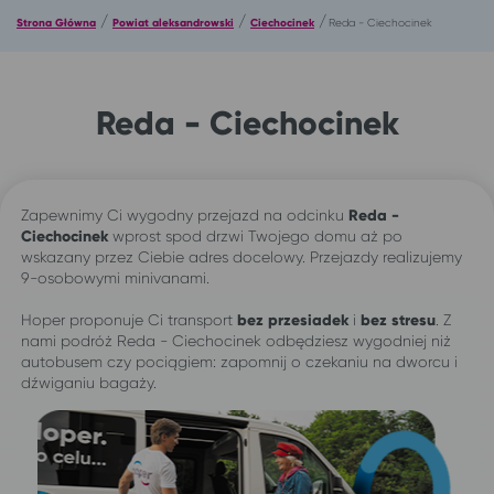
/
/
/
Strona Główna
Powiat aleksandrowski
Ciechocinek
Reda - Ciechocinek
Reda - Ciechocinek
Zapewnimy Ci wygodny przejazd na odcinku
Reda -
Ciechocinek
wprost spod drzwi Twojego domu aż po
wskazany przez Ciebie adres docelowy. Przejazdy realizujemy
9-osobowymi minivanami.
Hoper proponuje Ci transport
bez przesiadek
i
bez stresu
. Z
nami podróż Reda - Ciechocinek odbędziesz wygodniej niż
autobusem czy pociągiem: zapomnij o czekaniu na dworcu i
dźwiganiu bagaży.