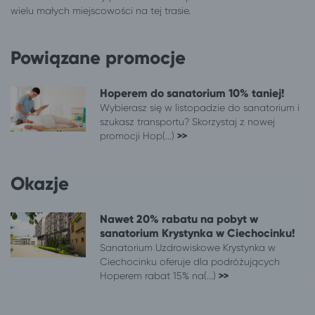
wielu małych miejscowości na tej trasie.
Kalisz
Ciechocinek
Katowice
Ciechocinek
Kazimierz Dolny
Ciechocinek
Powiązane promocje
Kępno
Ciechocinek
Kielce
Ciechocinek
Hoperem do sanatorium 10% taniej!
Kłodzko
Ciechocinek
Wybierasz się w listopadzie do sanatorium i
Kluczbork
Ciechocinek
szukasz transportu? Skorzystaj z nowej
Kołobrzeg
promocji Hop(...)
Ciechocinek
>>
Konin
Ciechocinek
Konstantynów Łódzki
Ciechocinek
Okazje
Koszalin
Ciechocinek
Kraków
Ciechocinek
Nawet 20% rabatu na pobyt w
Krasnystaw
Ciechocinek
sanatorium Krystynka w Ciechocinku!
Krotoszyn
Ciechocinek
Sanatorium Uzdrowiskowe Krystynka w
Kutno
Ciechocinek
Ciechocinku oferuje dla podróżujących
Hoperem rabat 15% na(...)
>>
Łęczyca
Ciechocinek
Legionowo
Ciechocinek
Legnica
Ciechocinek