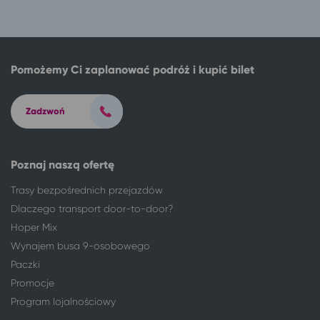
Leszno
Ciechocinek
Łódź
Ciechocinek
Łomża
Ciechocinek
Łowicz
Ciechocinek
Pomożemy Ci zaplanować podróż i kupić bilet
Lubin
Ciechocinek
Lublin
Ciechocinek
Zadzwoń
Mikołów
Ciechocinek
Milicz
Ciechocinek
Mrągowo
Ciechocinek
Poznaj naszą ofertę
Mysłowice
Ciechocinek
Trasy bezpośrednich przejazdów
Nałęczów
Ciechocinek
Dlaczego transport door-to-door?
Niemodlin
Ciechocinek
Hoper Mix
Nisko
Ciechocinek
Wynajem busa 9-osobowego
Nowa Ruda
Ciechocinek
Paczki
Nowy Dwór Mazowiecki
Ciechocinek
Nowy Tomyśl
Ciechocinek
Promocje
Nysa
Ciechocinek
Program lojalnościowy
Oleśnica
Ciechocinek