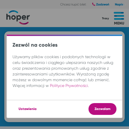
Zadzwoń
Napisz
Chcesz kupić bilet:
Trasy
MENU
Znajdź przejazd i kup bilet
Zezwól na cookies
Z
Używamy plików cookies i podobnych technologii w
celu świadczenia i ciągłego ulepszania naszych usług
oraz prezentowania promowanych usług zgodnie z
DO
zainteresowaniami użytkowników. Wyrażoną zgodę
możesz w dowolnym momencie cofnąć lub zmienić.
Więcej informacji w
Polityce Prywatności
.
cz. 6 sie.
-- : --
Znajdź przejazd
Ustawienia
Zezwalam