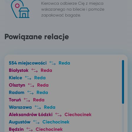
Kierowca odbierze Cię z miejsca
wskazanego na bilecie i pomoże
zapakować bagaże.
Powiązane relacje
554 miejscowości
Reda
Białystok
Reda
Kielce
Reda
Olsztyn
Reda
Radom
Reda
Toruń
Reda
Warszawa
Reda
Aleksandrów Łódzki
Ciechocinek
Augustów
Ciechocinek
Będzin
Ciechocinek