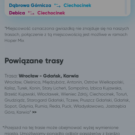
Dąbrowa Górnicza
Ciechocinek
Dębica
Ciechocinek
Ełk
Ciechocinek
Garwolin
Ciechocinek
Gdańsk
Ciechocinek
Gdynia
Ciechocinek
Giżycko
Ciechocinek
Gliwice
Ciechocinek
Powiązane trasy
Głogów
Ciechocinek
Gniezno
Ciechocinek
Trasa:
Wrocław - Gdańsk, Karwia
Gorzów Wielkopolski
Ciechocinek
Wrocław, Oleśnica, Międzybórz, Antonin, Ostrów Wielkopolski,
Grudziądz
Ciechocinek
Kalisz, Turek, Konin, Stary Licheń, Sompolno, Izbica Kujawska,
Brześć Kujawski, Włocławek, Wieniec Zdrój, Ciechocinek, Toruń,
Iława
Ciechocinek
Grudziądz, Starogard Gdański, Tczew, Pruszcz Gdański, Gdańsk,
Inowrocław
Ciechocinek
Sopot, Gdynia, Rumia, Reda, Puck, Władysławowo, Jastrzębia
Jarosław
Ciechocinek
Góra, Karwia*
>>
Jastrzębia Góra
Ciechocinek
Jaworzno
Ciechocinek
Przejazd na tej trasie może obejmować wyżej wymienione
Jelenia Góra
Ciechocinek
miasta. Umożliwiamy ponadto odbiór pasażerów z bardzo