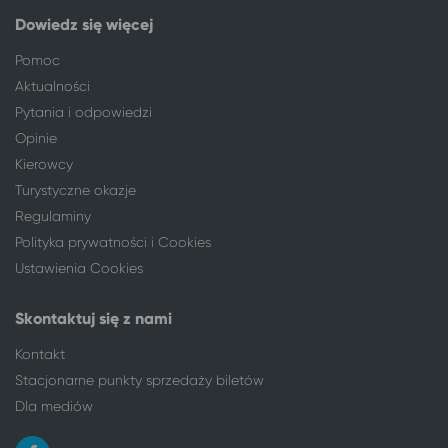
Olsztyn
Ciechocinek
Dowiedz się więcej
Opole
Ciechocinek
Pomoc
Orzysz
Ciechocinek
Aktualności
Ostróda
Ciechocinek
Pytania i odpowiedzi
Ostrołęka
Ciechocinek
Opinie
Ostrów Mazowiecka
Ciechocinek
Kierowcy
Ostrów Wielkopolski
Ciechocinek
Turystyczne okazje
Ostrowiec Świętokrzyski
Ciechocinek
Regulaminy
Oświęcim
Ciechocinek
Polityka prywatności i Cookies
Otwock
Ciechocinek
Ustawienia Cookies
Pabianice
Ciechocinek
Piaseczno
Ciechocinek
Skontaktuj się z nami
Piekary Śląskie
Ciechocinek
Piła
Ciechocinek
Kontakt
Piotrków Trybunalski
Ciechocinek
Stacjonarne punkty sprzedaży biletów
Pisz
Ciechocinek
Dla mediów
Płock
Ciechocinek