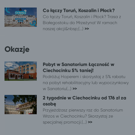
Katowice
Ciechocinek
Co łączy Toruń, Koszalin i Płock?
Kazimierz Dolny
Ciechocinek
Co łączy Toruń, Koszalin i Płock? Trasa z
Kępno
Ciechocinek
Białegostoku do Mrzeżyna! W ramach
Kielce
Ciechocinek
naszej akcji&nbsp;(...)
>>
Kłodzko
Ciechocinek
Kluczbork
Ciechocinek
Okazje
Kołobrzeg
Ciechocinek
Konin
Ciechocinek
Pobyt w Sanatorium Łączność w
Konstantynów Łódzki
Ciechocinek
Ciechocinku 5% taniej!
Koszalin
Ciechocinek
Podróżuj Hoperem i skorzystaj z 5% rabatu
Kraków
Ciechocinek
na pobyt rehabilitacyjny lub wypoczynkowy
Krasnystaw
Ciechocinek
w Sanatoriu(...)
>>
Krotoszyn
Ciechocinek
2 tygodnie w Ciechocinku od 176 zł za
Kutno
Ciechocinek
osobę
Łęczyca
Ciechocinek
Przyjeżdżasz pierwszy raz do Sanatorium
Wrzos w Ciechocinku? Skorzystaj ze
Legionowo
Ciechocinek
specjalnej promocji.(...)
>>
Legnica
Ciechocinek
Leszno
Ciechocinek