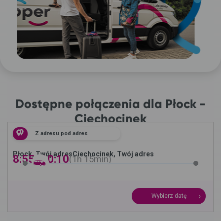
Dostępne połączenia dla Płock -
Ciechocinek
Z adresu pod adres
Płock, Twój adres
Ciechocinek, Twój adres
8:55 -
10:10
1h
15min
Wybierz datę