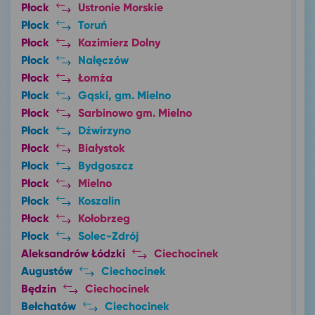
Płock
Ustronie Morskie
Płock
Toruń
Płock
Kazimierz Dolny
Płock
Nałęczów
Płock
Łomża
Płock
Gąski, gm. Mielno
Płock
Sarbinowo gm. Mielno
Płock
Dźwirzyno
Płock
Białystok
Płock
Bydgoszcz
Płock
Mielno
Płock
Koszalin
Płock
Kołobrzeg
Płock
Solec-Zdrój
Aleksandrów Łódzki
Ciechocinek
Augustów
Ciechocinek
Będzin
Ciechocinek
Bełchatów
Ciechocinek