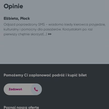
Opinie
Łódź
Ciechocinek
Łomża
Ciechocinek
Łowicz
Ciechocinek
Elżbieta, Płock
Lubin
Ciechocinek
Odjazd poprzedzony SMS - wiadomo kiedy kierowca przyjedzie,
Lublin
Ciechocinek
kulturalny i pomocny dla pasażerów. Korzystałam po raz
pierwszy chętnie skorzyst(...)
>>
Mikołów
Ciechocinek
Milicz
Ciechocinek
Mrągowo
Ciechocinek
Mysłowice
Ciechocinek
Nałęczów
Ciechocinek
Niemodlin
Ciechocinek
Nisko
Ciechocinek
Pomożemy Ci zaplanować podróż i kupić bilet
Nowa Ruda
Ciechocinek
Nowy Dwór Mazowiecki
Ciechocinek
Nowy Tomyśl
Zadzwoń
Ciechocinek
Nysa
Ciechocinek
Oleśnica
Ciechocinek
Poznaj naszą ofertę
Olsztyn
Ciechocinek