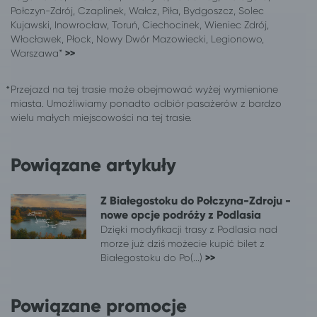
Dębica
Ciechocinek
Połczyn-Zdrój, Czaplinek, Wałcz, Piła, Bydgoszcz, Solec
Kujawski, Inowrocław, Toruń, Ciechocinek, Wieniec Zdrój,
Ełk
Ciechocinek
Włocławek, Płock, Nowy Dwór Mazowiecki, Legionowo,
Garwolin
Ciechocinek
Warszawa*
>>
Gdańsk
Ciechocinek
Gdynia
Ciechocinek
Przejazd na tej trasie może obejmować wyżej wymienione
Giżycko
Ciechocinek
miasta. Umożliwiamy ponadto odbiór pasażerów z bardzo
Gliwice
Ciechocinek
wielu małych miejscowości na tej trasie.
Głogów
Ciechocinek
Gniezno
Ciechocinek
Powiązane artykuły
Gorzów Wielkopolski
Ciechocinek
Grudziądz
Ciechocinek
Z Białegostoku do Połczyna-Zdroju -
Iława
Ciechocinek
nowe opcje podróży z Podlasia
Inowrocław
Ciechocinek
Dzięki modyfikacji trasy z Podlasia nad
Jarosław
Ciechocinek
morze już dziś możecie kupić bilet z
Jastrzębia Góra
Ciechocinek
Białegostoku do Po(...)
>>
Jaworzno
Ciechocinek
Jelenia Góra
Ciechocinek
Powiązane promocje
Kalisz
Ciechocinek