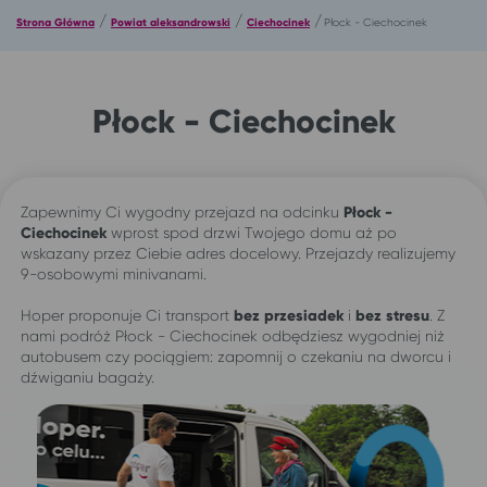
/
/
/
Strona Główna
Powiat aleksandrowski
Ciechocinek
Płock - Ciechocinek
Płock - Ciechocinek
Zapewnimy Ci wygodny przejazd na odcinku
Płock -
Ciechocinek
wprost spod drzwi Twojego domu aż po
wskazany przez Ciebie adres docelowy. Przejazdy realizujemy
9-osobowymi minivanami.
Hoper proponuje Ci transport
bez przesiadek
i
bez stresu
. Z
nami podróż Płock - Ciechocinek odbędziesz wygodniej niż
autobusem czy pociągiem: zapomnij o czekaniu na dworcu i
dźwiganiu bagaży.