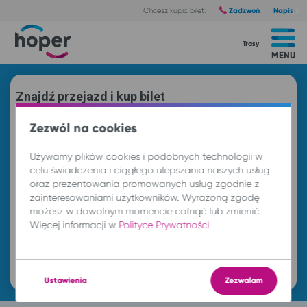
Zadzwoń
Napisz
Chcesz kupić bilet:
Trasy
MENU
Znajdź przejazd i kup bilet
Z
Zezwól na cookies
Używamy plików cookies i podobnych technologii w
DO
celu świadczenia i ciągłego ulepszania naszych usług
oraz prezentowania promowanych usług zgodnie z
zainteresowaniami użytkowników. Wyrażoną zgodę
możesz w dowolnym momencie cofnąć lub zmienić.
pt. 7 sie.
-- : --
Więcej informacji w
Polityce Prywatności
.
Znajdź przejazd
Ustawienia
Zezwalam