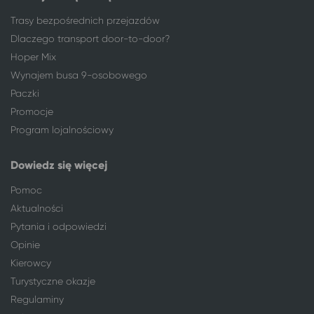
Opole
Ciechocinek
Trasy bezpośrednich przejazdów
Orzysz
Ciechocinek
Dlaczego transport door-to-door?
Ostróda
Ciechocinek
Hoper Mix
Ostrołęka
Ciechocinek
Wynajem busa 9-osobowego
Ostrów Mazowiecka
Ciechocinek
Paczki
Ostrów Wielkopolski
Ciechocinek
Promocje
Ostrowiec Świętokrzyski
Ciechocinek
Program lojalnościowy
Oświęcim
Ciechocinek
Otwock
Ciechocinek
Dowiedz się więcej
Pabianice
Ciechocinek
Piaseczno
Ciechocinek
Pomoc
Piekary Śląskie
Ciechocinek
Aktualności
Piła
Ciechocinek
Pytania i odpowiedzi
Piotrków Trybunalski
Ciechocinek
Opinie
Pisz
Ciechocinek
Kierowcy
Poznań
Ciechocinek
Turystyczne okazje
Pruszcz Gdański
Ciechocinek
Regulaminy
Przasnysz
Ciechocinek