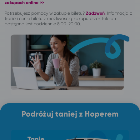
zakupach online >>
Potrzebujesz pomocy w zakupie biletu?
Zadzwoń
.
Informacja o
trasie i cenie biletu z możliwością zakupu przez telefon
dostępna jest codziennie 8:00-20:00.
Podróżuj taniej z Hoperem