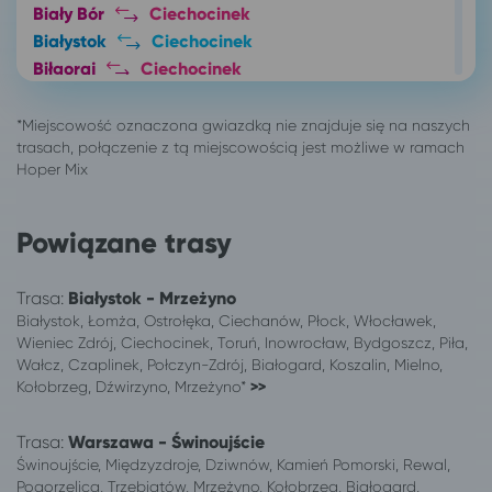
Biały Bór
Ciechocinek
Białystok
Ciechocinek
Biłgoraj
Ciechocinek
Biskupiec
Ciechocinek
Busko-Zdrój
Ciechocinek
Bydgoszcz
Ciechocinek
Bytom
Ciechocinek
Chojnice
Ciechocinek
Chorzów
Ciechocinek
Powiązane trasy
Chrzanów
Ciechocinek
Ciechanów
Ciechocinek
Trasa:
Białystok - Mrzeżyno
Ciechocinek
Zator*
Białystok, Łomża, Ostrołęka, Ciechanów, Płock, Włocławek,
Ciechocinek
Kudowa-Zdrój
Wieniec Zdrój, Ciechocinek, Toruń, Inowrocław, Bydgoszcz, Piła,
Wałcz, Czaplinek, Połczyn-Zdrój, Białogard, Koszalin, Mielno,
Ciechocinek
Lądek-Zdrój
Kołobrzeg, Dźwirzyno, Mrzeżyno*
>>
Ciechocinek
Mielno
Częstochowa
Ciechocinek
Trasa:
Warszawa - Świnoujście
Człuchów
Ciechocinek
Świnoujście, Międzyzdroje, Dziwnów, Kamień Pomorski, Rewal,
Dąbrowa Górnicza
Ciechocinek
Pogorzelica, Trzebiatów, Mrzeżyno, Kołobrzeg, Białogard,