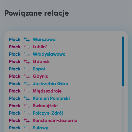
Powiązane relacje
Płock
Warszawa
Płock
Lublin*
Płock
Władysławowo
Płock
Gdańsk
Płock
Sopot
Płock
Gdynia
Płock
Jastrzębia Góra
Płock
Międzyzdroje
Płock
Kamień Pomorski
Płock
Świnoujście
Płock
Połczyn-Zdrój
Płock
Konstancin-Jeziorna
Płock
Puławy