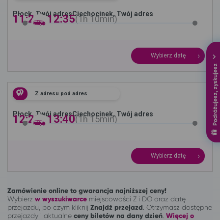
Płock, Twój adres
Ciechocinek, Twój adres
11:25 -
12:35
1h
10min
Wybierz datę
Podróżujesz, zyskujesz
Z adresu pod adres
Płock, Twój adres
Ciechocinek, Twój adres
12:25 -
13:40
1h
15min
Wybierz datę
Zamówienie online to gwarancja najniższej ceny!
Wybierz
w wyszukiwarce
miejscowości Z i DO oraz datę
przejazdu, po czym kliknij
Znajdź przejazd
. Otrzymasz dostępne
przejazdy i aktualne
ceny biletów na dany dzień
.
Więcej o